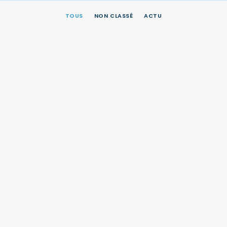
TOUS
NON CLASSÉ
ACTU
3 juin 2021
FÊTE-DIEU 2021