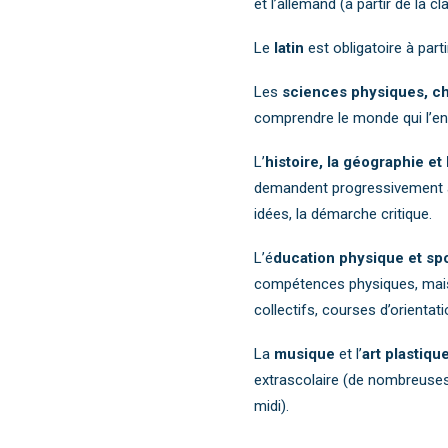
et l’allemand (à partir de la c
Le
latin
est obligatoire à parti
Les
sciences physiques, ch
comprendre le monde qui l’en
L’
histoire, la géographie et
demandent progressivement à l
idées, la démarche critique.
L’é
ducation physique et spo
compétences physiques, mais a
collectifs, courses d’orientat
La
musique
et l’
art plastiqu
extrascolaire (de nombreuses
midi).