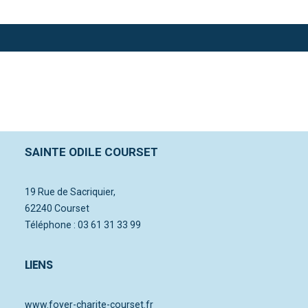
20 juin 2018
25 octobre 2017
La rentrée 2019 avec
20 juin 2018
Le grand jeu de
Bonjour tout le monde !
les grands
rentrée
explorateurs !
SAINTE ODILE COURSET
19 Rue de Sacriquier,
62240 Courset
Téléphone : 03 61 31 33 99
LIENS
www.foyer-charite-courset.fr