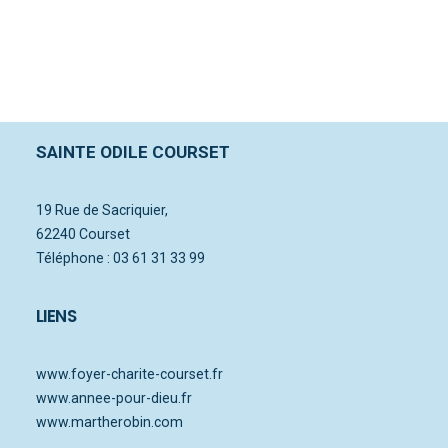
Sidebar Stack Full-Width
SAINTE ODILE COURSET
19 Rue de Sacriquier,
62240 Courset
Téléphone : 03 61 31 33 99
LIENS
www.foyer-charite-courset.fr
www.annee-pour-dieu.fr
www.martherobin.com