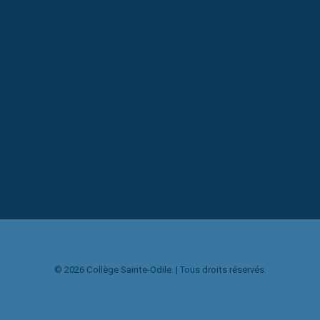
Web
Design
Adv
Photo
Design
Web
Branding
Web
Adv
Design
Web
Web
Photo
Branding
Adv
Web
© 2026 Collège Sainte-Odile. | Tous droits réservés.